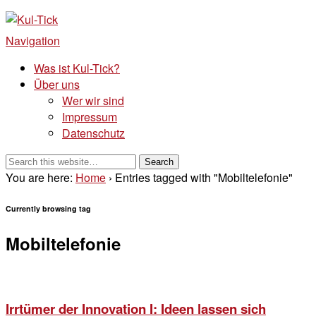
Kul-Tick
Der Kultur – / & Psychologie Blog
Navigation
Was ist Kul-Tick?
Über uns
Wer wir sind
Impressum
Datenschutz
You are here:
Home
› Entries tagged with "Mobiltelefonie"
Currently browsing tag
Mobiltelefonie
Irrtümer der Innovation I: Ideen lassen sich