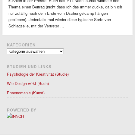
kürzlich in der Presse. Auch das RTL-Nachtjournal widmete dem
Thema einen Beitrag (nicht dass ich das immer gucke, da bin ich
nur zufällig nach dem Ende vom Dschungelcamp hängen
geblieben). Jedenfalls mal wieder diese typische Sorte von
Schlagzeile, mit der Vertreter …
KATEGORIEN
Kategorien
STUDIEN UND LINKS
Psychologie der Kreativität (Studie)
Wie Design wirkt (Buch)
Phaenomanie (Kunst)
POWERED BY