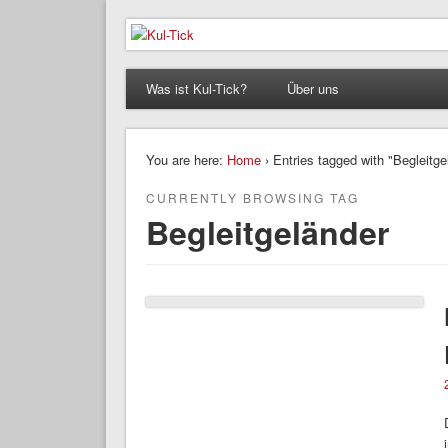
Kul-Tick
Der Kultur – / & Psychologie Blog
Was ist Kul-Tick?
Über uns
You are here:
Home
› Entries tagged with "Begleitge
CURRENTLY BROWSING TAG
Begleitgeländer