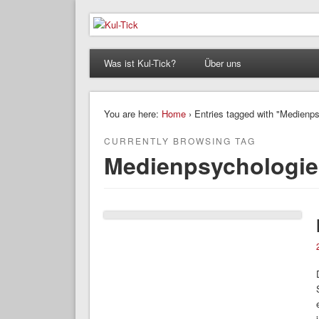
Kul-Tick
Der Kultur – / & Psychologie Blog
Was ist Kul-Tick?
Über uns
You are here:
Home
› Entries tagged with "Medienp
CURRENTLY BROWSING TAG
Medienpsychologie