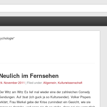
sychologie"
Neulich im Fernsehen
24. November 2011
| Filed under:
Allgemein
,
Kulturwissenschaft
Der Witz am Witz Es lief mal wieder eine der zahlreichen Comedy
Sendungen. Auf 3sat (ich guck ja so Kultursender). Volker Pispers
erklärt, Frau Merkel gebe der Krise zumindest ein Gesicht, wie sie
immer so dastehe, und wenn sie da so stehe, dann sei sie vermutlich