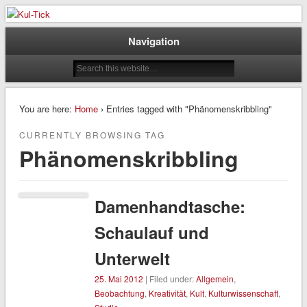
Der Kultur – / & Psychologie Blog
Kul-Tick
Navigation
You are here:
Home
› Entries tagged with "Phänomenskribbling"
CURRENTLY BROWSING TAG
Phänomenskribbling
Damenhandtasche:
Schaulauf und
Unterwelt
25. Mai 2012
| Filed under:
Allgemein
,
Beobachtung
,
Kreativität
,
Kult
,
Kulturwissenschaft
,